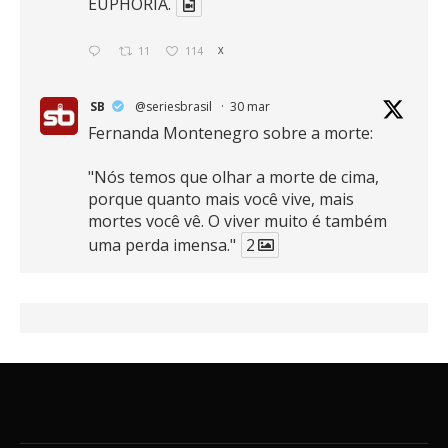
EUPHORIA.
11
114
X
SB
@seriesbrasil
·
30 mar
Fernanda Montenegro sobre a morte:
"Nós temos que olhar a morte de cima,
porque quanto mais você vive, mais
mortes você vê. O viver muito é também
uma perda imensa."
2
41
768
X
SB
@seriesbrasil
·
30 mar
Zendaya afirma ser Team Edward em
Crepúsculo.
2
16
389
X