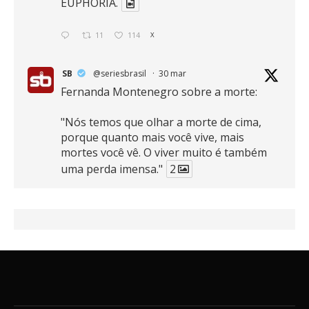
EUPHORIA.
11
114
X
SB
@seriesbrasil
·
30 mar
Fernanda Montenegro sobre a morte:
"Nós temos que olhar a morte de cima,
porque quanto mais você vive, mais
mortes você vê. O viver muito é também
uma perda imensa."
2
41
768
X
SB
@seriesbrasil
·
30 mar
Zendaya afirma ser Team Edward em
Crepúsculo.
2
16
389
X