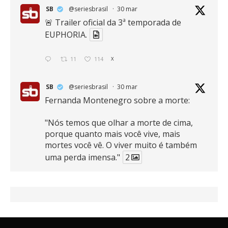
SB
@seriesbrasil
·
30 mar
🚨 Trailer oficial da 3ª temporada de
EUPHORIA.
11
114
X
SB
@seriesbrasil
·
30 mar
Fernanda Montenegro sobre a morte:
"Nós temos que olhar a morte de cima,
porque quanto mais você vive, mais
mortes você vê. O viver muito é também
uma perda imensa."
2
41
768
X
SB
@seriesbrasil
·
30 mar
Zendaya afirma ser Team Edward em