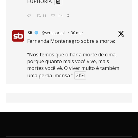
EUPHORIA.
11
114
X
SB
@seriesbrasil
·
30 mar
Fernanda Montenegro sobre a morte:
"Nós temos que olhar a morte de cima,
porque quanto mais você vive, mais
mortes você vê. O viver muito é também
uma perda imensa."
2
41
768
X
SB
@seriesbrasil
·
30 mar
Zendaya afirma ser Team Edward em
Crepúsculo.
2
16
389
X