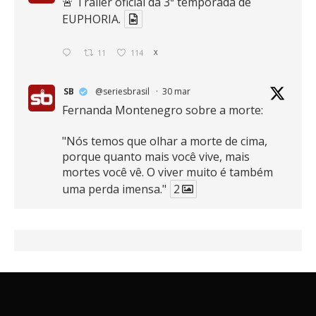
🚨 Trailer oficial da 3ª temporada de
EUPHORIA.
11
114
X
SB
@seriesbrasil
·
30 mar
Fernanda Montenegro sobre a morte:
"Nós temos que olhar a morte de cima,
porque quanto mais você vive, mais
mortes você vê. O viver muito é também
uma perda imensa."
2
41
768
X
SB
@seriesbrasil
·
30 mar
Zendaya afirma ser Team Edward em
Crepúsculo.
2