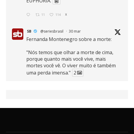
EUPHORIA.
11
114
X
SB
@seriesbrasil
·
30 mar
Fernanda Montenegro sobre a morte:
"Nós temos que olhar a morte de cima,
porque quanto mais você vive, mais
mortes você vê. O viver muito é também
uma perda imensa."
2
41
768
X
SB
@seriesbrasil
·
30 mar
Zendaya afirma ser Team Edward em
Crepúsculo.
2
16
389
X