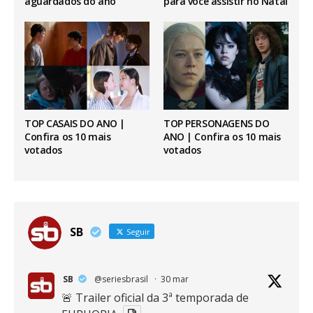
aguardados do ano
para você assistir no Natal
TOP CASAIS DO ANO |
TOP PERSONAGENS DO
Confira os 10 mais
ANO | Confira os 10 mais
votados
votados
SB
Seguir
SB
@seriesbrasil
·
30 mar
🚨 Trailer oficial da 3ª temporada de