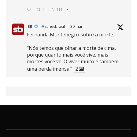
11
114
X
SB
@seriesbrasil
·
30 mar
Fernanda Montenegro sobre a morte:
"Nós temos que olhar a morte de cima,
porque quanto mais você vive, mais
mortes você vê. O viver muito é também
uma perda imensa."
2
41
768
X
SB
@seriesbrasil
·
30 mar
Zendaya afirma ser Team Edward em
Crepúsculo.
2
16
389
X