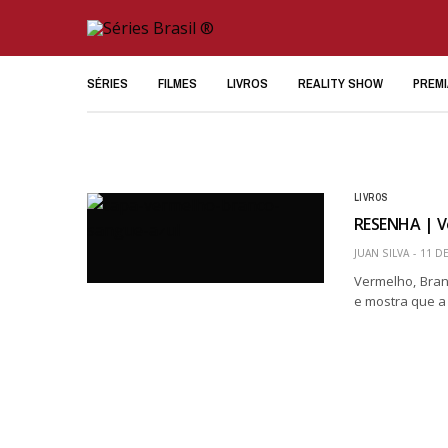
SÉRIES
FILMES
LIVROS
REALITY SHOW
PREM
LIVROS
RESENHA | V
JUAN SILVA
11 D
Vermelho, Bran
e mostra que 