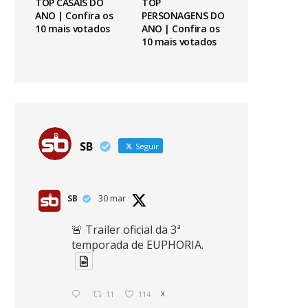
TOP CASAIS DO
TOP
ANO | Confira os
PERSONAGENS DO
10 mais votados
ANO | Confira os
10 mais votados
SB
Seguir
SB
30 mar
🚨 Trailer oficial da 3ª
temporada de EUPHORIA.
11
114
X