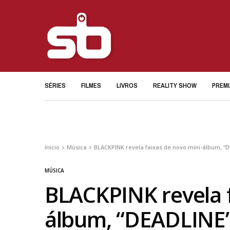
SÉRIES
FILMES
LIVROS
REALITY SHOW
PREM
Início
Música
BLACKPINK revela faixas de novo mini-álbum, “
MÚSICA
BLACKPINK revela f
álbum, “DEADLINE