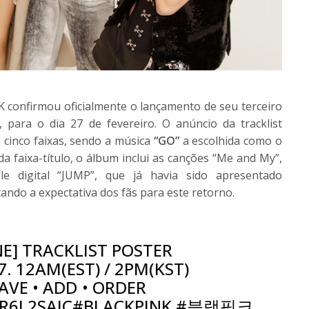
 confirmou oficialmente o lançamento de seu terceiro
, para o dia 27 de fevereiro. O anúncio da tracklist
 cinco faixas, sendo a música
“GO”
a escolhida como o
da faixa-título, o álbum inclui as canções “Me and My”,
le digital “JUMP”, que já havia sido apresentado
ndo a expectativa dos fãs para este retorno.
NE] TRACKLIST POSTER
27. 12AM(EST) / 2PM(KST)
AVE • ADD • ORDER
R6L2SAIC
#BLACKPINK
#블랙핑크