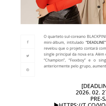
O quarteto sul-coreano BLACKPINK
mini-álbum, intitulado
“DEADLINE”
revelou que o projeto contará com
single principal da nova era. Além 
“Champion”, “Fxxxboy” e o sing
anteriormente pelo grupo, aumenta
[DEADLI
2026. 02. 
PRE-S
▶️
HTTPS://T.CO/VQ