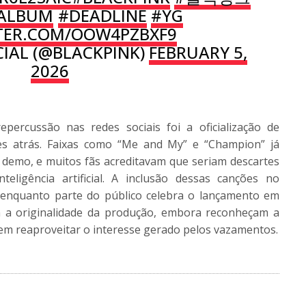
IALBUM
#DEADLINE
#YG
TTER.COM/OOW4PZBXF9
CIAL (@BLACKPINK)
FEBRUARY 5,
2026
ercussão nas redes sociais foi a oficialização de
s atrás. Faixas como “Me and My” e “Champion” já
 demo, e muitos fãs acreditavam que seriam descartes
eligência artificial. A inclusão dessas canções no
es: enquanto parte do público celebra o lançamento em
m a originalidade da produção, embora reconheçam a
em reaproveitar o interesse gerado pelos vazamentos.