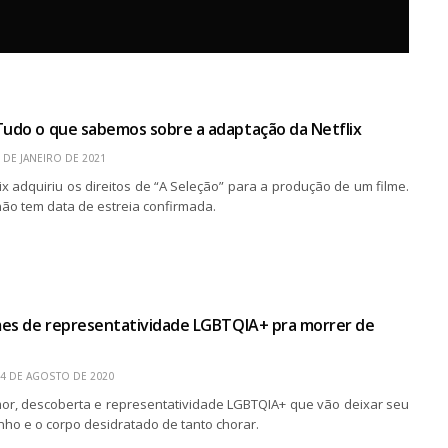
Tudo o que sabemos sobre a adaptação da Netflix
 DE JANEIRO DE 2021
ix adquiriu os direitos de “A Seleção” para a produção de um filme.
não tem data de estreia confirmada.
lmes de representatividade LGBTQIA+ pra morrer de
4 DE AGOSTO DE 2020
mor, descoberta e representatividade LGBTQIA+ que vão deixar seu
nho e o corpo desidratado de tanto chorar.