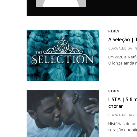
FILMES
A Seleção | 
CLARA ALMEIDA
8
Em 2020 a Netfl
O longa ainda 
FILMES
LISTA | 5 fi
chorar
CLARA ALMEIDA
1
Histórias de a
coração quenti