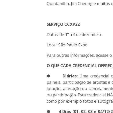
Quintanilha, Jim Cheung e muitos o
SERVIÇO
CCXP
22
Datas: de 1º a 4 de dezembro.
Local: São Paulo Expo
Para outras informações, acesse o 
O QUE CADA CREDENCIAL OFEREC
●
Diárias:
Uma credencial co
painéis, participação de artistas 
lotação, alteração ou cancelamen
ou participação. Esta credencial 
como por exemplo fotos e autógraf
●
4 Dias (01, 02, 03 e 04/12/