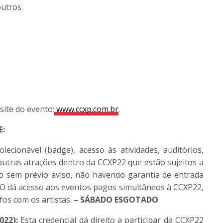
utros.
site do evento:
www.
ccxp
.com.br
.
E:
lecionável (badge), acesso às atividades, auditórios,
e outras atrações dentro da
CCXP
22 que estão sujeitos a
to sem prévio aviso, não havendo garantia de entrada
NÃO dá acesso aos eventos pagos simultâneos à
CCXP
22,
os com os artistas.
– SÁBADO ESGOTADO
2022):
Esta credencial dá direito a participar da
CCXP
22