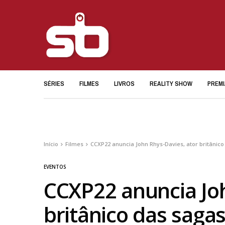
SÉRIES
FILMES
LIVROS
REALITY SHOW
PREM
Início
Filmes
CCXP22 anuncia John Rhys-Davies, ator britânic
EVENTOS
CCXP22 anuncia Joh
britânico das saga