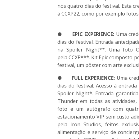
nos quatro dias do festival. Esta 
à
CCXP
22, como por exemplo fotos 
●
EPIC EXPERIENCE:
Uma creden
dias do festival. Entrada antecipa
na Spoiler Night**. Uma foto 
pela
CCXP
***. Kit Epic composto 
festival, um pôster com arte exclus
●
FULL EXPERIENCE:
Uma creden
dias do festival. Acesso à entrad
Spoiler Night*. Entrada garantid
Thunder em todas as atividades, 
foto e um autógrafo com quatro
estacionamento VIP sem custo adic
pela Iron Studios, feitos exclu
alimentação e serviço de concierge.