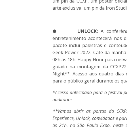
um pin da
CCXP
, um pôster oficia
arte exclusiva, um pin da Iron Stu
●
UNLOCK:
A conferênc
entretenimento acontecerá nos 
pacote inclui palestras e conteú
Geek Power 2022. Café da manhã 
08h às 18h. Happy Hour para netwo
guiado na montagem da
CCXP
22
Night**. Acesso aos quatro dias
para o público geral durante os qua
*Acesso antecipado para o festival 
auditórios.
**Vamos abrir as portas da
CCXP
Experience, Unlock, convidados e par
às 21h, no São Paulo Expo, neste 