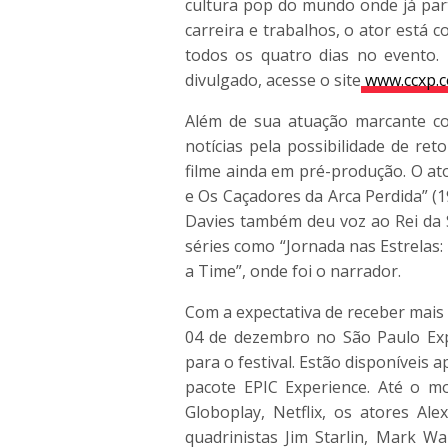
cultura pop do mundo onde já par
carreira e trabalhos, o ator está 
todos os quatro dias no evento.
divulgado, acesse o site
www.
ccxp
.
Além de sua atuação marcante co
notícias pela possibilidade de re
filme ainda em pré-produção. O ato
e Os Caçadores da Arca Perdida” (1
Davies também deu voz ao Rei da 
séries como “Jornada nas Estrelas:
a Time”, onde foi o narrador.
Com a expectativa de receber mais
04 de dezembro no São Paulo Expo
para o festival. Estão disponíveis 
pacote EPIC Experience. Até o m
Globoplay, Netflix, os atores Al
quadrinistas Jim Starlin, Mark W