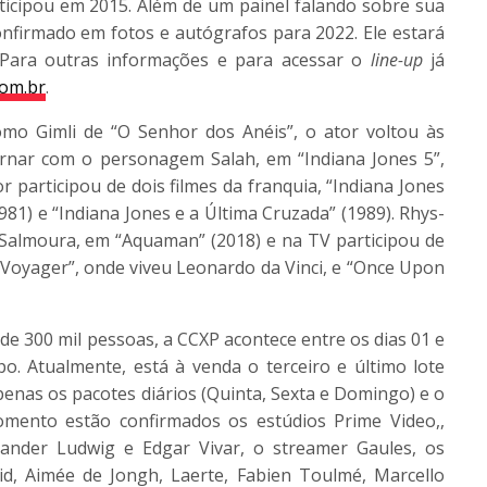
ticipou em 2015. Além de um painel falando sobre sua
confirmado em fotos e autógrafos para 2022. Ele estará
 Para outras informações e para acessar o
line-up
já
com.br
.
mo Gimli de “O Senhor dos Anéis”, o ator voltou às
tornar com o personagem Salah, em “Indiana Jones 5”,
r participou de dois filmes da franquia, “Indiana Jones
981) e “Indiana Jones e a Última Cruzada” (1989). Rhys-
Salmoura, em “Aquaman” (2018) e na TV participou de
 Voyager”, onde viveu Leonardo da Vinci, e “Once Upon
 de 300 mil pessoas, a
CCXP
acontece entre os dias 01 e
. Atualmente, está à venda o terceiro e último lote
apenas os pacotes diários (Quinta, Sexta e Domingo) e o
omento estão confirmados os estúdios Prime Video,,
exander Ludwig e Edgar Vivar, o streamer Gaules, os
aid, Aimée de Jongh, Laerte, Fabien Toulmé, Marcello