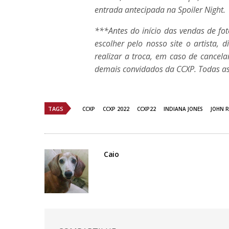
entrada antecipada na Spoiler Night.
***Antes do início das vendas de fot
escolher pelo nosso site o artista, 
realizar a troca, em caso de cancela
demais convidados da
CCXP
. Todas as
TAGS
CCXP
CCXP 2022
CCXP22
INDIANA JONES
JOHN R
Caio