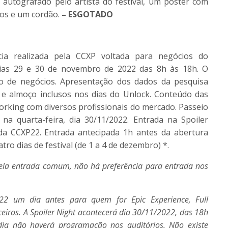
l autografado pelo artista do festival, um pôster com
dios e um cordão.
– ESGOTADO
ia realizada pela
CCXP
voltada para negócios do
dias 29 e 30 de novembro de 2022 das 8h às 18h. O
do de negócios. Apresentação dos dados da pesquisa
e almoço inclusos nos dias do Unlock. Conteúdo das
rking com diversos profissionais do mercado. Passeio
 na quarta-feira, dia 30/11/2022. Entrada na Spoiler
 da
CCXP
22. Entrada antecipada 1h antes da abertura
tro dias de festival (de 1 a 4 de dezembro) *.
pela entrada comum, não há preferência para entrada nos
22 um dia antes para quem for Epic Experience, Full
ceiros. A Spoiler Night acontecerá dia 30/11/2022, das 18h
dia não haverá programação nos auditórios. Não existe