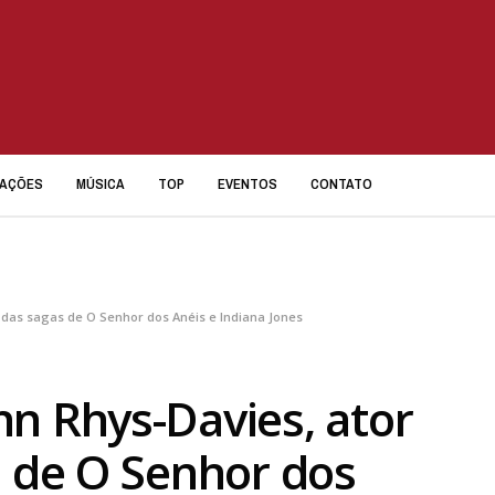
IAÇÕES
MÚSICA
TOP
EVENTOS
CONTATO
o das sagas de O Senhor dos Anéis e Indiana Jones
n Rhys-Davies, ator
s de O Senhor dos