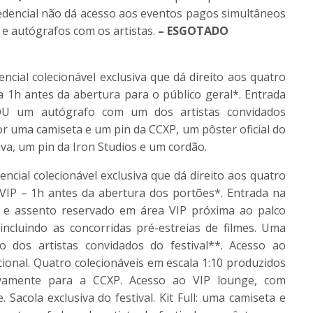
credencial não dá acesso aos eventos pagos simultâneos
e autógrafos com os artistas.
– ESGOTADO
cial colecionável exclusiva que dá direito aos quatro
da 1h antes da abertura para o público geral*. Entrada
OU um autógrafo com um dos artistas convidados
por uma camiseta e um pin da
CCXP
, um pôster oficial do
iva, um pin da Iron Studios e um cordão.
cial colecionável exclusiva que dá direito aos quatro
a VIP – 1h antes da abertura dos portões*. Entrada na
a e assento reservado em área VIP próxima ao palco
incluindo as concorridas pré-estreias de filmes. Uma
 dos artistas convidados do festival**. Acesso ao
ional. Quatro colecionáveis em escala 1:10 produzidos
sivamente para a
CCXP
. Acesso ao VIP lounge, com
 Sacola exclusiva do festival. Kit Full: uma camiseta e