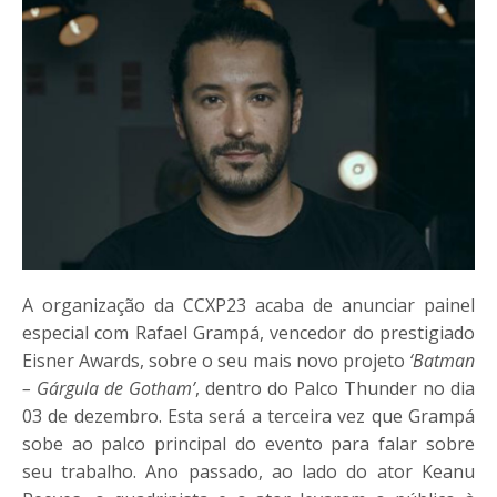
A organização da CCXP23 acaba de anunciar painel
especial com Rafael Grampá, vencedor do prestigiado
Eisner Awards, sobre o seu mais novo projeto
‘Batman
– Gárgula de Gotham’
, dentro do Palco Thunder no dia
03 de dezembro. Esta será a terceira vez que Grampá
sobe ao palco principal do evento para falar sobre
seu trabalho. Ano passado, ao lado do ator Keanu