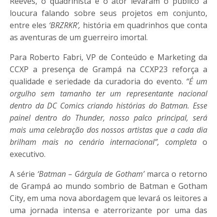
Reeves, o quadrinista e o ator levaram o público à
loucura falando sobre seus projetos em conjunto,
entre eles
‘BRZRKR’,
história em quadrinhos que conta
as aventuras de um guerreiro imortal.
Para Roberto Fabri, VP de Conteúdo e Marketing da
CCXP a presença de Grampá na CCXP23 reforça a
qualidade e seriedade da curadoria do evento.
“
É um
orgulho sem tamanho ter um representante nacional
dentro da DC Comics criando histórias do Batman. Esse
painel dentro do Thunder, nosso palco principal, será
mais uma celebração dos nossos artistas que a cada dia
brilham mais no cenário internacional”, completa
o
executivo.
A série
‘Batman – Gárgula de Gotham’
marca o retorno
de Grampá ao mundo sombrio de Batman e Gotham
City, em uma nova abordagem que levará os leitores a
uma jornada intensa e aterrorizante por uma das