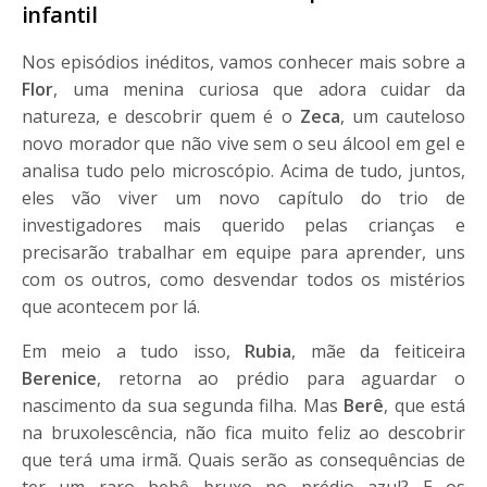
infantil
Nos episódios inéditos, vamos conhecer mais sobre a
Flor
, uma menina curiosa que adora cuidar da
natureza, e descobrir quem é o
Zeca
, um cauteloso
novo morador que não vive sem o seu álcool em gel e
analisa tudo pelo microscópio. Acima de tudo, juntos,
eles vão viver um novo capítulo do trio de
investigadores mais querido pelas crianças e
precisarão trabalhar em equipe para aprender, uns
com os outros, como desvendar todos os mistérios
que acontecem por lá.
Em meio a tudo isso,
Rubia
, mãe da feiticeira
Berenice
, retorna ao prédio para aguardar o
nascimento da sua segunda filha. Mas
Berê
, que está
na bruxolescência, não fica muito feliz ao descobrir
que terá uma irmã. Quais serão as consequências de
ter um raro bebê bruxo no prédio azul? E os