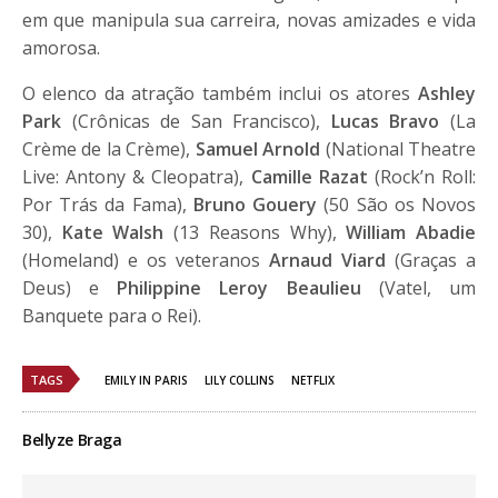
em que manipula sua carreira, novas amizades e vida
amorosa.
O elenco da atração também inclui os atores
Ashley
Park
(Crônicas de San Francisco),
Lucas Bravo
(La
Crème de la Crème),
Samuel Arnold
(National Theatre
Live: Antony & Cleopatra),
Camille Razat
(Rock’n Roll:
Por Trás da Fama),
Bruno Gouery
(50 São os Novos
30),
Kate Walsh
(13 Reasons Why),
William Abadie
(Homeland) e os veteranos
Arnaud Viard
(Graças a
Deus) e
Philippine Leroy Beaulieu
(Vatel, um
Banquete para o Rei).
TAGS
EMILY IN PARIS
LILY COLLINS
NETFLIX
Bellyze Braga