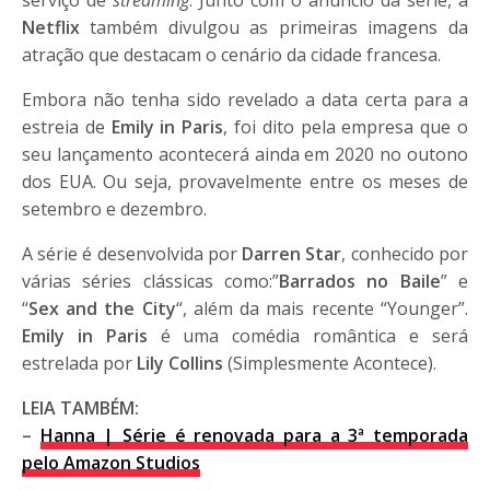
Netflix
também divulgou as primeiras imagens da
atração que destacam o cenário da cidade francesa.
Embora não tenha sido revelado a data certa para a
estreia de
Emily in Paris
, foi dito pela empresa que o
seu lançamento acontecerá ainda em 2020 no outono
dos EUA. Ou seja, provavelmente entre os meses de
setembro e dezembro.
A série é desenvolvida por
Darren Star
, conhecido por
várias séries clássicas como:”
Barrados no Baile
” e
“
Sex and the City
“, além da mais recente “Younger”.
Emily in Paris
é uma comédia romântica e será
estrelada por
Lily Collins
(Simplesmente Acontece).
LEIA TAMBÉM:
–
Hanna | Série é renovada para a 3ª temporada
pelo Amazon Studios