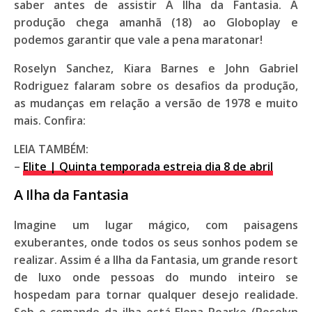
saber antes de assistir
A Ilha da Fantasia
. A
produção chega
amanhã (18)
ao
Globoplay
e
podemos garantir que vale a pena maratonar!
Roselyn Sanchez, Kiara Barnes
e
John Gabriel
Rodriguez
falaram sobre os desafios da produção,
as mudanças em relação a versão de
1978
e muito
mais.
Confira:
LEIA TAMBÉM:
–
Elite | Quinta temporada estreia dia 8 de abril
A Ilha da Fantasia
Imagine um lugar mágico, com paisagens
exuberantes, onde todos os seus sonhos podem se
realizar. Assim é a
Ilha da Fantasia
, um grande
resort
de luxo
onde pessoas do mundo inteiro se
hospedam para tornar
qualquer desejo realidade
.
Sob o comando da ilha está
Elena Roarke (Roselyn