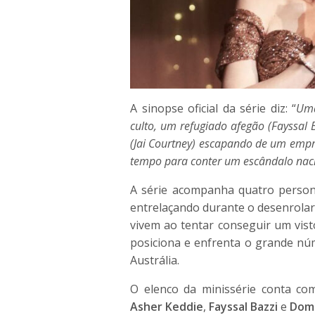
A sinopse oficial da série diz: “
Uma
culto, um refugiado afegão (Fayssal 
(Jai Courtney) escapando de um empr
tempo para conter um escândalo nac
A série acompanha quatro person
entrelaçando durante o desenrolar 
vivem ao tentar conseguir um vis
posiciona e enfrenta o grande nú
Austrália.
O elenco da minissérie conta co
Asher Keddie
,
Fayssal Bazzi
e
Domi