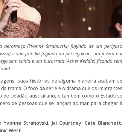
 aeromoça (Yvonne Strahovski) fugindo de um perigoso
Bazzi) e sua família fugindo da perseguição, um jovem pai
ego sem saída e um burocrata (Asher Keddie) ficando sem
ional
.”
agens, suas histórias de alguma maneira acabam se
da trama. O foco da série é o drama que os imigrantes
to de cidadão australiano, e também como o Estado se
mero de pessoas que se lançam ao mar para chegar à
m
Yvonne Strahovski
,
Jai Courtney
,
Cate Blanchett
,
nic West
.