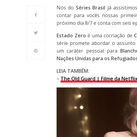
Nós do
Séries Brasil
já assistimo
contar para vocês nossas primeir
próximo dia 8/7 e conta com seis e
Estado Zero
é uma cocriação de
C
série promete abordar o assunto 
um caráter pessoal para
Blanch
Nações Unidas para os Refugiado
LEIA TAMBÉM:
–
The Old Guard | Filme da Netfli