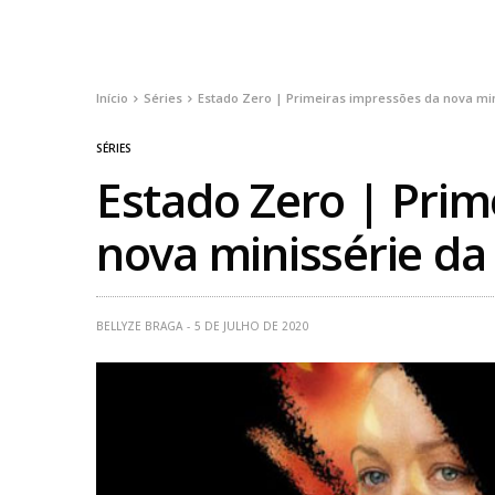
Início
Séries
Estado Zero | Primeiras impressões da nova mini
SÉRIES
Estado Zero | Prim
nova minissérie da 
BELLYZE BRAGA
5 DE JULHO DE 2020