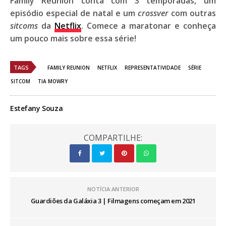
Family Reunion
conta com 3 temporadas, um
episódio especial de natal e um
crossver
com outras
sitcoms
da
Netflix
. Comece a maratonar e conheça
um pouco mais sobre essa série!
TAGS
FAMILY REUNION
NETFLIX
REPRESENTATIVIDADE
SÉRIE
SITCOM
TIA MOWRY
Estefany Souza
COMPARTILHE:
NOTÍCIA ANTERIOR
Guardiões da Galáxia 3 | Filmagens começam em 2021