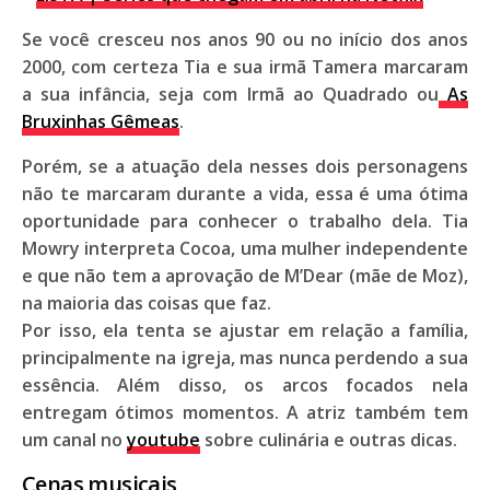
Se você cresceu nos anos 90 ou no início dos anos
2000, com certeza
Tia
e sua irmã
Tamera
marcaram
a sua infância, seja com
Irmã ao Quadrado
ou
As
Bruxinhas Gêmeas
.
Porém, se a atuação dela nesses dois personagens
não te marcaram durante a vida, essa é uma ótima
oportunidade para conhecer o trabalho dela.
Tia
Mowry
interpreta
Cocoa
, uma mulher independente
e que não tem a aprovação de
M’Dear
(mãe de
Moz
),
na maioria das coisas que faz.
Por isso, ela tenta se ajustar em relação a família,
principalmente na igreja, mas nunca perdendo a sua
essência. Além disso, os arcos focados nela
entregam ótimos momentos. A atriz também tem
um canal no
youtube
sobre culinária e outras dicas.
Cenas musicais