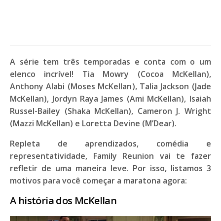
A série tem três temporadas e conta com o um
elenco incrível!
Tia Mowry
(
Cocoa McKellan
),
Anthony Alabi
(
Moses McKellan
),
Talia Jackson
(
Jade
McKellan
),
Jordyn Raya James
(
Ami McKellan
),
Isaiah
Russel-Bailey
(
Shaka McKellan
),
Cameron J. Wright
(
Mazzi McKellan
) e
Loretta Devine
(
M’Dear
).
Repleta de aprendizados, comédia e
representatividade,
Family Reunion
vai te fazer
refletir de uma maneira leve. Por isso, listamos 3
motivos para você começar a maratona agora:
A história dos McKellan