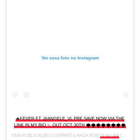
Ver essa foto no Instagram
🔥FEVER FT. @ANGELE_VL PRE SAVE NOW VIA THE
LINK IN MY BIO ✨ OUT OCT 30TH 🌪🌪🌪🌪🌪🌪🌪🌪
UMA PUBLICAÇÃO COMPARTILHADA POR
DUA LIPA
(@DUALIPA) EM