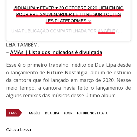
@DUALIPA ♥️ FEVER ♥️ 30 OCTOBRE 2020 LIEN EN BIO
POUR PRÉ-SAUVEGARDER LE TITRE SUR TOUTES
LES PLATEFORMES ✨
UMA PUBLICAÇÃO COMPARTILHADA POR
ANGÈLE
(@ANGELE_VL) EM
LEIA TAMBÉM:
–
AMAs | Lista dos indicados é divulgada
Esse é o primeiro trabalho inédito de Dua Lipa desde
o lançamento de
Future Nostalgia
, álbum de estúdio
da cantora que foi lançado em março de 2020. Nesse
meio tempo, a cantora havia feito o lançamento de
alguns remixes das músicas desse último álbum.
TAGS
ANGÉLE
DUA LIPA
FEVER
FUTURE NOSTALGIA
Cássia Lessa