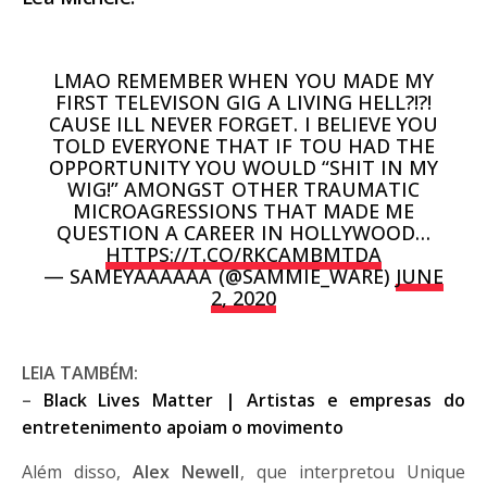
LMAO REMEMBER WHEN YOU MADE MY
FIRST TELEVISON GIG A LIVING HELL?!?!
CAUSE ILL NEVER FORGET. I BELIEVE YOU
TOLD EVERYONE THAT IF TOU HAD THE
OPPORTUNITY YOU WOULD “SHIT IN MY
WIG!” AMONGST OTHER TRAUMATIC
MICROAGRESSIONS THAT MADE ME
QUESTION A CAREER IN HOLLYWOOD…
HTTPS://T.CO/RKCAMBMTDA
— SAMEYAAAAAA (@SAMMIE_WARE)
JUNE
2, 2020
LEIA TAMBÉM:
–
Black Lives Matter | Artistas e empresas do
entretenimento apoiam o movimento
Além disso,
Alex Newell
, que interpretou Unique