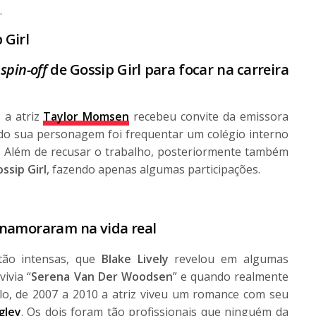
.
m
spin-off
de Gossip Girl para focar na carreira
, a atriz
Taylor Momsen
recebeu convite da emissora
do sua personagem foi frequentar um colégio interno
 Além de recusar o trabalho, posteriormente também
ssip Girl
, fazendo apenas algumas participações.
 namoraram na vida real
tão intensas, que
Blake Lively
revelou em algumas
ivia “
Serena Van Der Woodsen
” e quando realmente
plo, de 2007 a 2010 a atriz viveu um romance com seu
gley
. Os dois foram tão profissionais que ninguém da