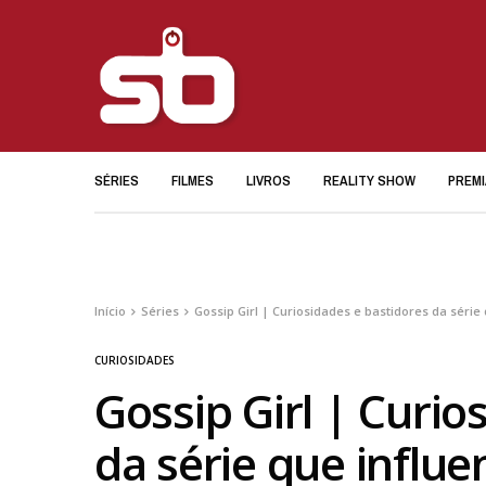
SÉRIES
FILMES
LIVROS
REALITY SHOW
PREM
Início
Séries
Gossip Girl | Curiosidades e bastidores da séri
CURIOSIDADES
Gossip Girl | Curio
da série que influ