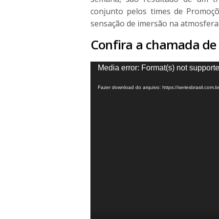
conjunto pelos times de Promoç
sensação de imersão na atmosfera 
Confira a chamada de I
Tocador
Media error: Format(s) not supporte
de
Fazer download do arquivo: https://seriesbrasil.c
vídeo