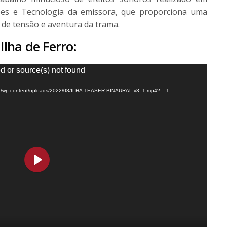
ões e Tecnologia da emissora, que proporciona uma
de tensão e aventura da trama.
lha de Ferro:
d or source(s) not found
om.br/wp-content/uploads/2022/08/ILHA-TEASER-BINAURAL-v3_1.mp4?_=1
Play