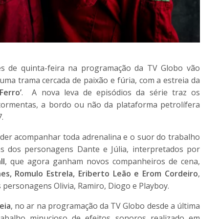
tes de quinta-feira na programação da TV Globo vão
uma trama cercada de paixão e fúria, com a estreia da
Ferro’
. A nova leva de episódios da série traz os
ormentas, a bordo ou não da plataforma petrolífera
.
poder acompanhar toda adrenalina e o suor do trabalho
s dos personagens Dante e Júlia, interpretados por
ll
, que agora ganham novos companheiros de cena,
es, Romulo Estrela, Eriberto Leão e Erom Cordeiro
,
 personagens Olivia, Ramiro, Diogo e Playboy.
eia
, no ar na programação da TV Globo desde a última
abalho minucioso de efeitos sonoros realizado em