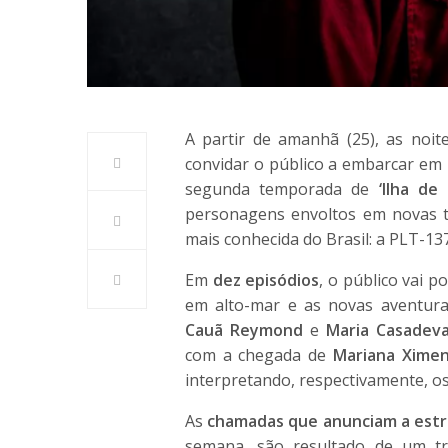
A partir de amanhã (25), as noi
convidar o público a embarcar em 
segunda temporada de
‘Ilha de 
personagens envoltos em novas t
mais conhecida do Brasil: a PLT-137
Em
dez episódios
, o público vai 
em alto-mar e as novas aventura
Cauã Reymond
e
Maria Casadeva
com a chegada de
Mariana Ximen
interpretando, respectivamente, os
As
chamadas que anunciam a estr
semana, são resultado de um tr