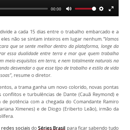
00:00
Mute
Settings
Enter
fullscree
 divide a cada 15 dias entre o trabalho embarcado e a
e eles não se sintam inteiros em lugar nenhum.
“Vamos
 cara que se sente melhor dentro da plataforma, longe da
ar essa dualidade entre terra e mar que quem trabalha
m meio esquisitos em terra, e nem totalmente naturais na
ndo desvendar o que esse tipo de trabalho e estilo de vida
ssoas”
, resume o diretor.
mentos, a trama ganha um novo colorido, novas pontas
s conflitos e turbulências de Dante (Cauã Reymond) e
am de potência com a chegada do Comandante Ramiro
Mariana Ximenes) e de Diogo (Eriberto Leão), irmão da
lífera.
s
redes sociais
do
Séries Brasil
para ficar sabendo tudo