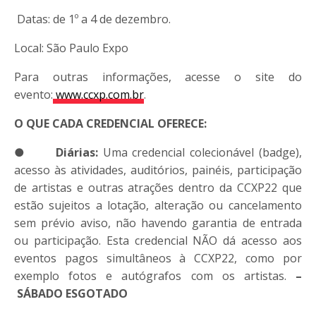
Datas: de 1º a 4 de dezembro.
Local: São Paulo Expo
Para outras informações, acesse o site do
evento:
www.
ccxp
.com.br
.
O QUE CADA CREDENCIAL OFERECE:
●
Diárias:
Uma credencial colecionável (badge),
acesso às atividades, auditórios, painéis, participação
de artistas e outras atrações dentro da
CCXP
22 que
estão sujeitos a lotação, alteração ou cancelamento
sem prévio aviso, não havendo garantia de entrada
ou participação. Esta credencial NÃO dá acesso aos
eventos pagos simultâneos à
CCXP
22, como por
exemplo fotos e autógrafos com os artistas.
–
SÁBADO ESGOTADO