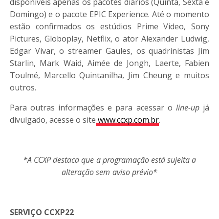
disponíveis apenas os pacotes diários (Quinta, Sexta e
Domingo) e o pacote EPIC Experience. Até o momento
estão confirmados os estúdios Prime Video, Sony
Pictures, Globoplay, Netflix, o ator Alexander Ludwig,
Edgar Vivar, o streamer Gaules, os quadrinistas Jim
Starlin, Mark Waid, Aimée de Jongh, Laerte, Fabien
Toulmé, Marcello Quintanilha, Jim Cheung e muitos
outros.
Para outras informações e para acessar o
line-up
já
divulgado, acesse o site
www.
ccxp
.com.br
.
*A
CCXP
destaca que a programação está sujeita a
alteração sem aviso prévio*
SERVIÇO
CCXP
22