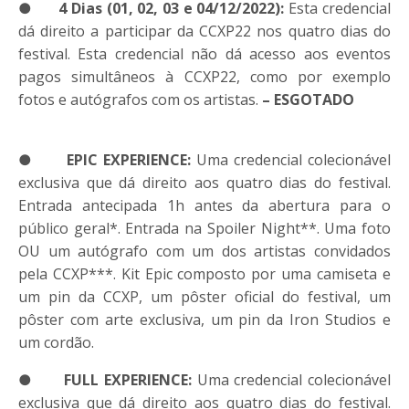
●
4 Dias (01, 02, 03 e 04/12/2022):
Esta credencial
dá direito a participar da
CCXP
22 nos quatro dias do
festival. Esta credencial não dá acesso aos eventos
pagos simultâneos à
CCXP
22, como por exemplo
fotos e autógrafos com os artistas.
– ESGOTADO
●
EPIC EXPERIENCE:
Uma credencial colecionável
exclusiva que dá direito aos quatro dias do festival.
Entrada antecipada 1h antes da abertura para o
público geral*. Entrada na Spoiler Night**. Uma foto
OU um autógrafo com um dos artistas convidados
pela
CCXP
***. Kit Epic composto por uma camiseta e
um pin da
CCXP
, um pôster oficial do festival, um
pôster com arte exclusiva, um pin da Iron Studios e
um cordão.
●
FULL EXPERIENCE:
Uma credencial colecionável
exclusiva que dá direito aos quatro dias do festival.