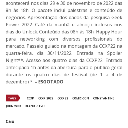
acontecerá nos dias 29 e 30 de novembro de 2022 das
8h às 18h. O pacote inclui palestras e conteúdo de
negócios. Apresentação dos dados da pesquisa Geek
Power 2022. Café da manhã e almoço inclusos nos
dias do Unlock. Conteúdo das 08h às 18h. Happy Hour
para networking com diversos profissionais do
mercado. Passeio guiado na montagem da
CCXP
22 na
quarta-feira, dia 30/11/2022. Entrada na Spoiler
Night**. Acesso aos quatro dias da
CCXP
22. Entrada
antecipada 1h antes da abertura para o público geral
durante os quatro dias de festival (de 1 a 4 de
dezembro) *.
– ESGOTADO
TAGS
CCXP
CCXP 2022
CCXP22
COMIC-CON
CONSTANTINE
JOHN WICK
KEANU REEVES
Caio