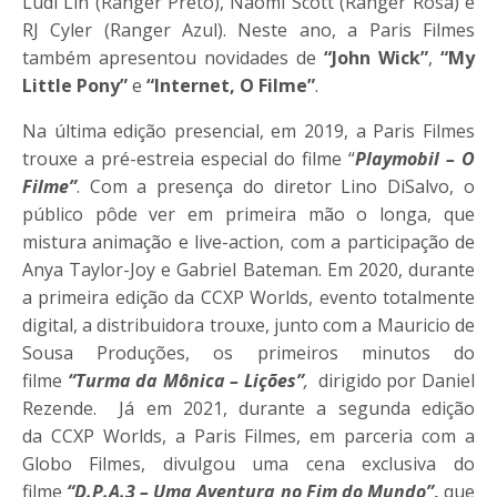
Ludi Lin (Ranger Preto), Naomi Scott (Ranger Rosa) e
RJ Cyler (Ranger Azul). Neste ano, a Paris Filmes
também apresentou novidades de
“John Wick”
,
“My
Little Pony”
e
“Internet, O Filme”
.
Na última edição presencial, em 2019, a Paris Filmes
trouxe a pré-estreia especial do filme “
Playmobil – O
Filme”
. Com a presença do diretor Lino DiSalvo, o
público pôde ver em primeira mão o longa, que
mistura animação e live-action, com a participação de
Anya Taylor-Joy e Gabriel Bateman. Em 2020, durante
a primeira edição da
CCXP
Worlds, evento totalmente
digital, a distribuidora trouxe, junto com a Mauricio de
Sousa Produções, os primeiros minutos do
filme
“Turma da Mônica – Lições”
,
dirigido por Daniel
Rezende. Já em 2021, durante a segunda edição
da
CCXP
Worlds, a Paris Filmes, em parceria com a
Globo Filmes, divulgou uma cena exclusiva do
filme
“D.P.A.3 – Uma Aventura no Fim do Mundo”
,
que