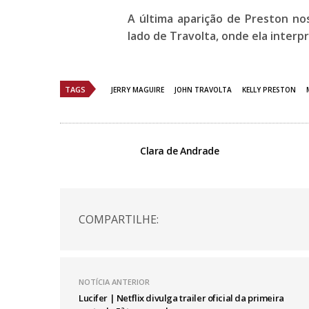
A última aparição de Preston no
lado de Travolta, onde ela interp
TAGS
JERRY MAGUIRE
JOHN TRAVOLTA
KELLY PRESTON
Clara de Andrade
COMPARTILHE:
NOTÍCIA ANTERIOR
Lucifer | Netflix divulga trailer oficial da primeira