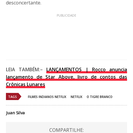
desconcertante.
PUBLICIDADE
LEIA TAMBÉM:
–
LANÇAMENTOS | Rocco anuncia
lançamento de Star Above, livro de contos das
Crônicas Lunares
TAGS
FILMES INDIANOS NETFLIX
NETFLIX
O TIGRE BRANCO
Juan Silva
COMPARTILHE: