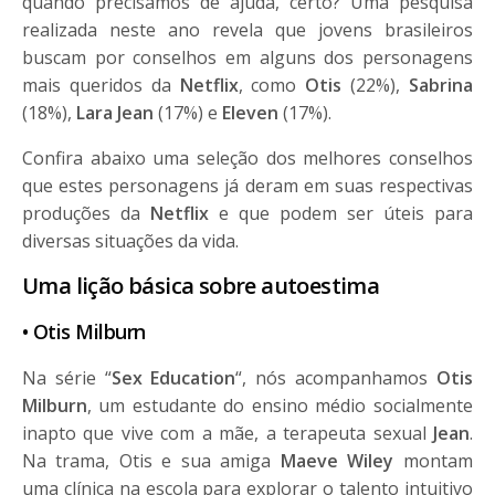
quando precisamos de ajuda, certo? Uma pesquisa
realizada neste ano revela que jovens brasileiros
buscam por conselhos em alguns dos personagens
mais queridos da
Netflix
, como
Otis
(22%),
Sabrina
(18%),
Lara Jean
(17%) e
Eleven
(17%).
Confira abaixo uma seleção dos melhores conselhos
que estes personagens já deram em suas respectivas
produções da
Netflix
e que podem ser úteis para
diversas situações da vida.
Uma lição básica sobre autoestima
• Otis Milburn
Na série “
Sex Education
“, nós acompanhamos
Otis
Milburn
, um estudante do ensino médio socialmente
inapto que vive com a mãe, a terapeuta sexual
Jean
.
Na trama, Otis e sua amiga
Maeve Wiley
montam
uma clínica na escola para explorar o talento intuitivo