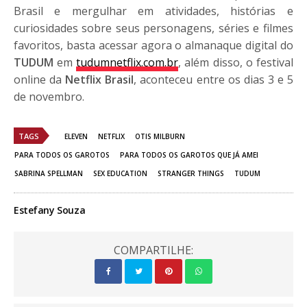
Brasil e mergulhar em atividades, histórias e
curiosidades sobre seus personagens, séries e filmes
favoritos, basta acessar agora o almanaque digital do
TUDUM
em
tudumnetflix.com.br
, além disso, o festival
online da
Netflix Brasil
, aconteceu entre os dias 3 e 5
de novembro.
TAGS
ELEVEN
NETFLIX
OTIS MILBURN
PARA TODOS OS GAROTOS
PARA TODOS OS GAROTOS QUE JÁ AMEI
SABRINA SPELLMAN
SEX EDUCATION
STRANGER THINGS
TUDUM
Estefany Souza
COMPARTILHE: