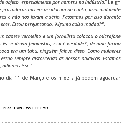
e objeto, especialmente por homens na indústria
.”
Leigh
gravadoras nos encurralaram no canto, principalmente
es e não nos levam a sério. Passamos por isso durante
mente. Estou perguntando, ‘Alguma coisa mudou?’
“.
m tapete vermelho e um jornalista colocou o microfone
cês se dizem feministas, isso é verdade?’, de uma forma
poca era um tabu, ninguém falava disso. Como mulheres
ue estão sempre distorcendo as nossas palavras. Estamos
 odiamos isso
.”
o dia
11 de Março
e os mixers já podem aguardar
PERRIE EDWARDSM LITTLE MIX