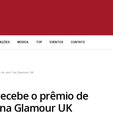
IAÇÕES
MÚSICA
TOP
EVENTOS
CONTATO
es do ano” na Glamour UK
 recebe o prêmio de
 na Glamour UK