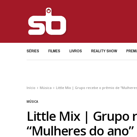
SÉRIES
FILMES
LIVROS
REALITY SHOW
PREM
Início
Música
Little Mix | Grupo recebe o prêmio de “Mulher
MÚSICA
Little Mix | Grupo
“Mulheres do ano”