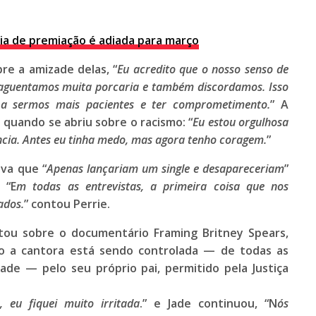
a de premiação é adiada para março
e a amizade delas, “
Eu acredito que o nosso senso de
aguentamos muita porcaria e também discordamos. Isso
 a sermos mais pacientes e ter comprometimento.
” A
uando se abriu sobre o racismo: “
Eu estou orgulhosa
ncia. Antes eu tinha medo, mas agora tenho coragem.
”
va que “
Apenas lançariam um single e desapareceriam
”
 “E
m todas as entrevistas, a primeira coisa que nos
ados.
” contou
Perrie
.
ntou sobre o documentário
Framing Britney Spears
,
 a cantora está sendo controlada — de todas as
ade — pelo seu próprio pai, permitido pela Justiça
 eu fiquei muito irritada
.” e
Jade
continuou, “N
ós