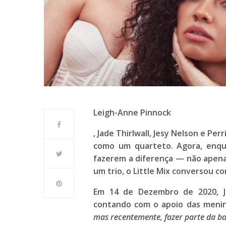
Leigh-Anne Pinnock
,
Jade Thirlwall
,
Jesy Nelson
e
Perr
como um quarteto. Agora, enq
fazerem a diferença — não apen
um
trio
, o
Little Mix
conversou c
Em 14 de Dezembro de 2020,
contando com o apoio das menina
mas recentemente, fazer parte da 