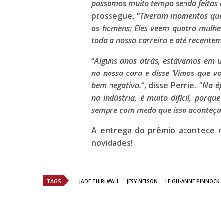
passamos muito tempo sendo feitas d
prossegue, “
Tiveram momentos que 
os homens; Eles veem quatro mulher
toda a nossa carreira e até recente
“
Alguns anos atrás, estávamos em u
na nossa cara e disse ‘Vimos que vo
bem negativa.
“, disse
Perrie
. “
Na é
na indústria, é muito difícil, porq
sempre com medo que isso aconteça,
A entrega do prêmio acontece n
novidades!
TAGS
JADE THIRLWALL
JESY NELSON
LEIGH-ANNE PINNOCK