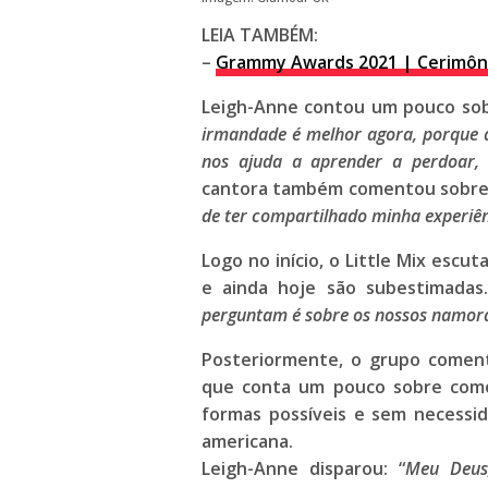
LEIA TAMBÉM:
–
Grammy Awards 2021 | Cerimôni
Leigh-Anne
contou um pouco sobr
irmandade é melhor agora, porque 
nos ajuda a aprender a perdoar,
cantora também comentou sobre q
de ter compartilhado minha experiê
Logo no início, o
Little Mix
escuta
e ainda hoje são subestimadas.
perguntam é sobre os nossos namor
Posteriormente, o grupo come
que conta um pouco sobre como
formas possíveis e sem necessid
americana.
Leigh-Anne
disparou: “
Meu Deus,