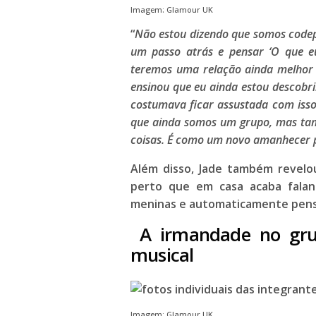
Imagem: Glamour UK
“
Não estou dizendo que somos codep
um passo atrás e pensar ‘O que e
teremos uma relação ainda melhor 
ensinou que eu ainda estou descobr
costumava ficar assustada com isso
que ainda somos um grupo, mas tam
coisas. É como um novo amanhecer pa
Além disso,
Jade
também revelou
perto que em casa acaba falan
meninas e automaticamente pens
A irmandade no grup
musical
Imagem: Glamour UK