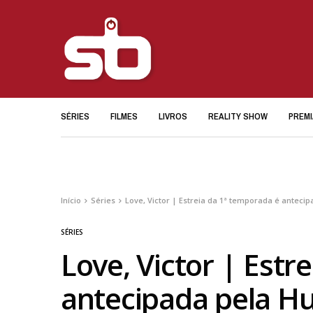
SÉRIES
FILMES
LIVROS
REALITY SHOW
PREM
Início
Séries
Love, Victor | Estreia da 1ª temporada é antecip
SÉRIES
Love, Victor | Estr
antecipada pela Hu