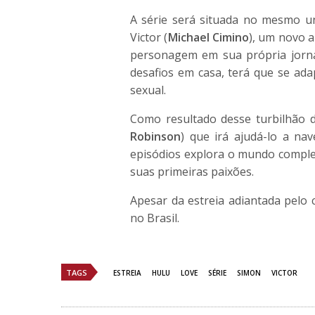
A série será situada no mesmo un
Victor (
Michael Cimino
), um novo 
personagem em sua própria jornad
desafios em casa, terá que se ada
sexual.
Como resultado desse turbilhão d
Robinson
) que irá ajudá-lo a na
episódios explora o mundo complex
suas primeiras paixões.
Apesar da estreia adiantada pelo 
no Brasil.
TAGS
ESTREIA
HULU
LOVE
SÉRIE
SIMON
VICTOR