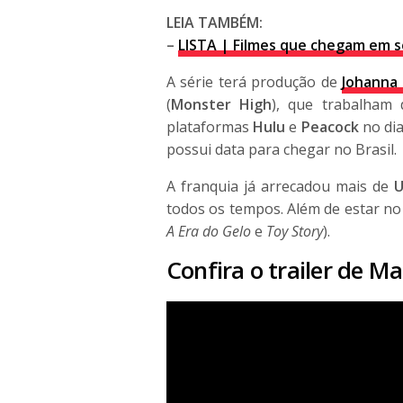
LEIA TAMBÉM:
–
LISTA | Filmes que chegam em s
A série terá produção de
Johanna 
(
Monster High
), que trabalham
plataformas
Hulu
e
Peacock
no di
possui data para chegar no Brasil.
A franquia já arrecadou mais de
U
todos os tempos. Além de estar no
A Era do Gelo
e
Toy Story
).
Confira o trailer de
Mad