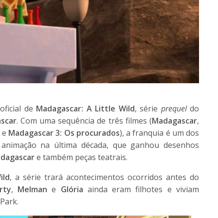
oficial de
Madagascar: A Little Wild
, série
prequel
do
scar
. Com uma sequência de três filmes (
Madagascar
,
e
Madagascar 3: Os procurados
), a franquia é um dos
 animação na última década, que ganhou desenhos
adagascar
e também peças teatrais.
ild
, a série trará acontecimentos ocorridos antes do
rty
,
Melman
e
Glória
ainda eram filhotes e viviam
Park.