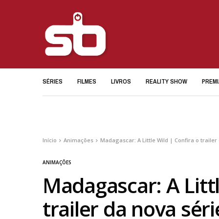
SÉRIES
FILMES
LIVROS
REALITY SHOW
PREM
Início
Animações
Madagascar: A Little Wild | Confira o traile
ANIMAÇÕES
Madagascar: A Littl
trailer da nova sér