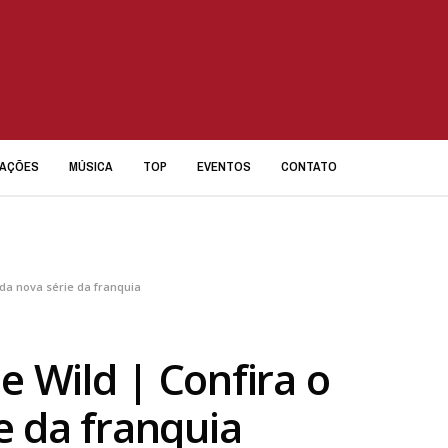
IAÇÕES
MÚSICA
TOP
EVENTOS
CONTATO
r da nova série da franquia
e Wild | Confira o
ie da franquia