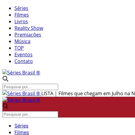
Séries
Filmes
Livros
Reality Show
Premiações
Música
TOP
Eventos
Contato
LISTA | Filmes que chegam em Julho na Ne
Séries
Filmes