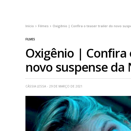
Início
Filmes
Oxigênio | Confira o teaser trailer do novo susp
FILMES
Oxigênio | Confira 
novo suspense da N
CÁSSIA LESSA
29 DE MARÇO DE 2021