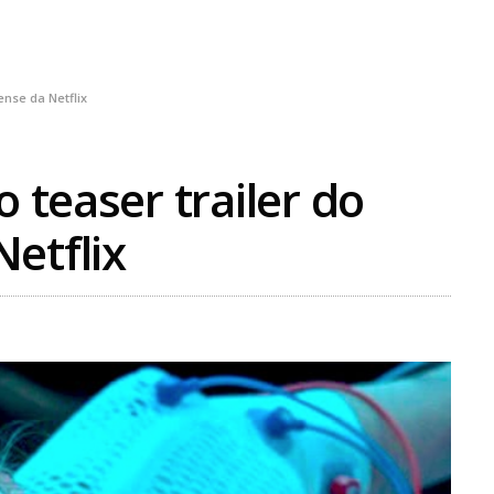
ense da Netflix
o teaser trailer do
etflix