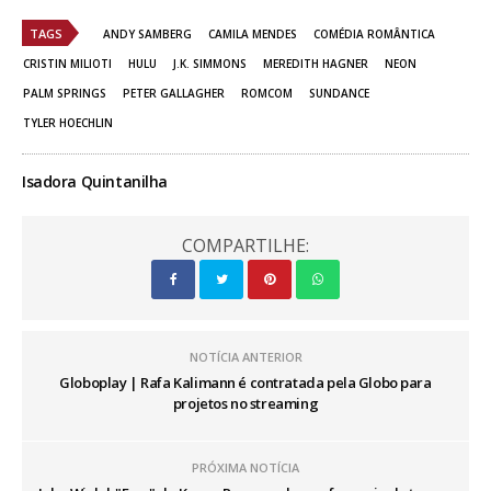
TAGS
ANDY SAMBERG
CAMILA MENDES
COMÉDIA ROMÂNTICA
CRISTIN MILIOTI
HULU
J.K. SIMMONS
MEREDITH HAGNER
NEON
PALM SPRINGS
PETER GALLAGHER
ROMCOM
SUNDANCE
TYLER HOECHLIN
Isadora Quintanilha
COMPARTILHE:
NOTÍCIA ANTERIOR
Globoplay | Rafa Kalimann é contratada pela Globo para
projetos no streaming
PRÓXIMA NOTÍCIA