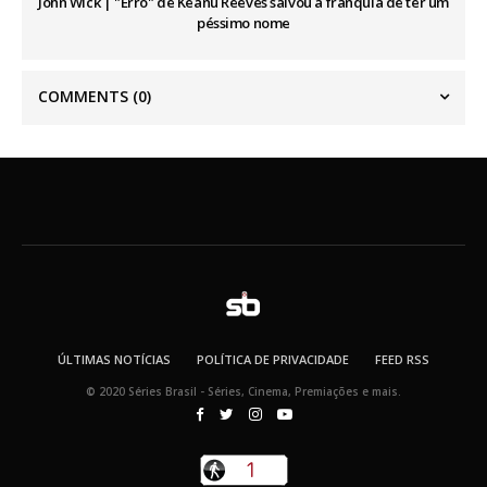
John Wick | "Erro" de Keanu Reeves salvou a franquia de ter um
péssimo nome
COMMENTS
(0)
ÚLTIMAS NOTÍCIAS
POLÍTICA DE PRIVACIDADE
FEED RSS
© 2020 Séries Brasil - Séries, Cinema, Premiações e mais.