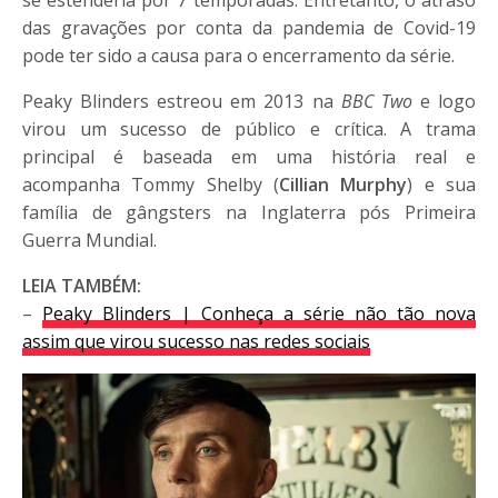
das gravações por conta da pandemia de Covid-19
pode ter sido a causa para o encerramento da série.
Peaky Blinders estreou em 2013 na
BBC Two
e logo
virou um sucesso de público e crítica. A trama
principal é baseada em uma história real e
acompanha Tommy Shelby (
Cillian Murphy
) e sua
família de gângsters na Inglaterra pós Primeira
Guerra Mundial.
LEIA TAMBÉM:
–
Peaky Blinders | Conheça a série não tão nova
assim que virou sucesso nas redes sociais