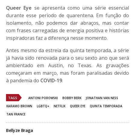
Queer Eye
se apresenta como uma série essencial
durante esse período de quarentena. Em função do
isolamento, não podemos dar abraços, mas contar
com frases carregadas de energia positiva e histórias
inspiradoras faz a diferença nesse momento.
Antes mesmo da estreia da quinta temporada, a série
já havia sido renovada para o seu sexto ano que será
ambientado em Austin, no Texas. As gravações
começaram em março, mas foram paralisadas devido
à pandemia do
COVID-19
.
TAGS
ANTONI POROWSKI
BOBBY BERK
JONATHAN VAN NESS
KARAMO BROWN
LGBTQ+
NETFLIX
QUEER EYE
QUINTA TEMPORADA
TAN FRANCE
Bellyze Braga