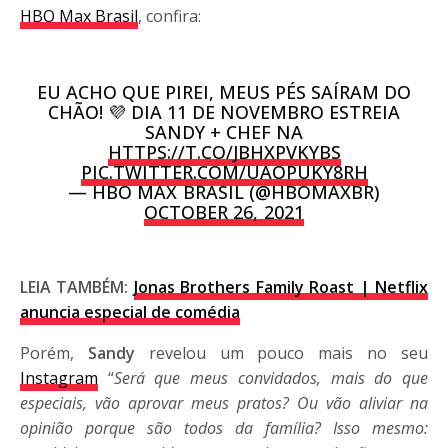
HBO Max Brasil
, confira:
EU ACHO QUE PIREI, MEUS PÉS SAÍRAM DO
CHÃO! 💜 DIA 11 DE NOVEMBRO ESTREIA
SANDY + CHEF NA
HTTPS://T.CO/JBHXPVKYBS
PIC.TWITTER.COM/UAOPUKY8RH
— HBO MAX BRASIL (@HBOMAXBR)
OCTOBER 26, 2021
LEIA TAMBÉM:
Jonas Brothers Family Roast | Netflix
anuncia especial de comédia
Porém,
Sandy
revelou um pouco mais no seu
Instagram
“
Será que meus convidados, mais do que
especiais, vão aprovar meus pratos? Ou vão aliviar na
opinião porque são todos da família? Isso mesmo: