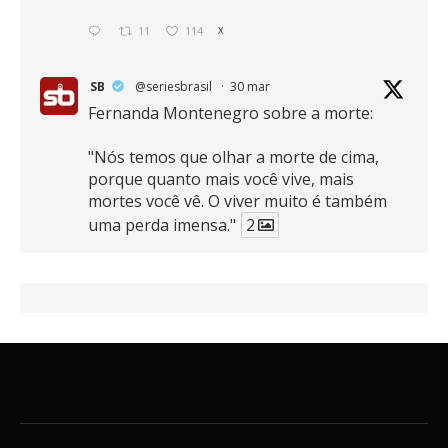
11
114
X
SB
@seriesbrasil
·
30 mar
Fernanda Montenegro sobre a morte:
"Nós temos que olhar a morte de cima,
porque quanto mais você vive, mais
mortes você vê. O viver muito é também
uma perda imensa."
2
41
768
X
SB
@seriesbrasil
·
30 mar
Zendaya afirma ser Team Edward em
Crepúsculo.
2
16
389
X