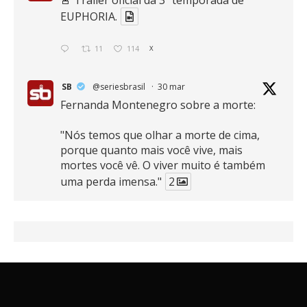
EUPHORIA.
11
114
X
SB
@seriesbrasil
·
30 mar
Fernanda Montenegro sobre a morte:
"Nós temos que olhar a morte de cima,
porque quanto mais você vive, mais
mortes você vê. O viver muito é também
uma perda imensa."
2
41
768
X
SB
@seriesbrasil
·
30 mar
Zendaya afirma ser Team Edward em
Crepúsculo.
2