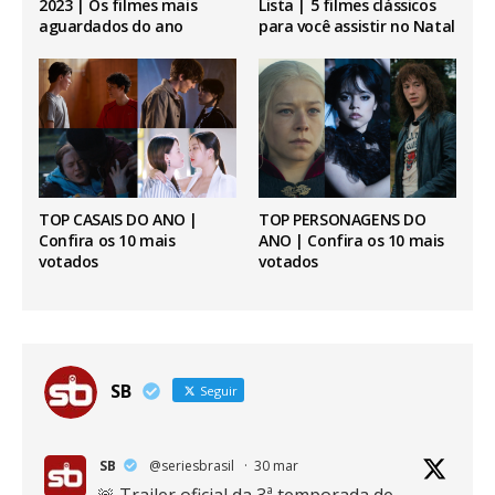
2023 | Os filmes mais
Lista | 5 filmes clássicos
aguardados do ano
para você assistir no Natal
TOP CASAIS DO ANO |
TOP PERSONAGENS DO
Confira os 10 mais
ANO | Confira os 10 mais
votados
votados
SB
Seguir
SB
@seriesbrasil
·
30 mar
🚨 Trailer oficial da 3ª temporada de