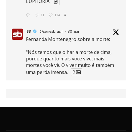
EUPHORIA.
11
114
X
SB
@seriesbrasil
·
30 mar
Fernanda Montenegro sobre a morte:
"Nós temos que olhar a morte de cima,
porque quanto mais você vive, mais
mortes você vê. O viver muito é também
uma perda imensa."
2
41
768
X
SB
@seriesbrasil
·
30 mar
Zendaya afirma ser Team Edward em
Crepúsculo.
2
16
389
X