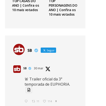
TOP CASAIS DO
TOP
ANO | Confira os
PERSONAGENS DO
10 mais votados
ANO | Confira os
10 mais votados
SB
Seguir
SB
30 mar
🚨 Trailer oficial da 3ª
temporada de EUPHORIA.
11
114
X