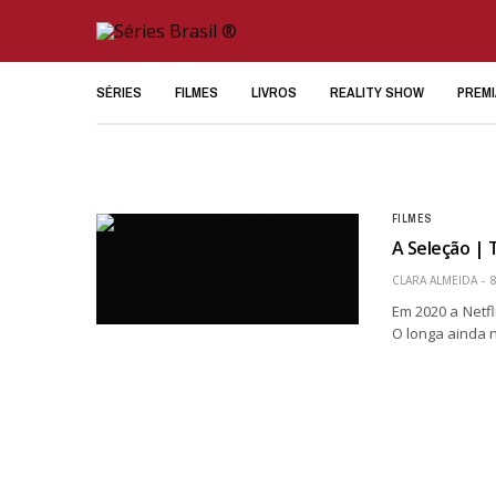
SÉRIES
FILMES
LIVROS
REALITY SHOW
PREM
FILMES
A Seleção | 
CLARA ALMEIDA
8
Em 2020 a Netfl
O longa ainda 