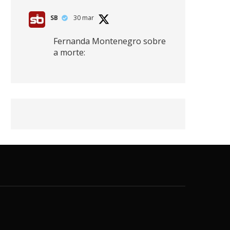
SB
30 mar
Fernanda Montenegro sobre
a morte:
"Nós temos que olhar a
morte de cima, porque
quanto mais você vive, mais
mortes você vê. O viver muito
é também uma perda
imensa."
2
41
768
X
SB
30 mar
Zendaya afirma ser Team
Edward em Crepúsculo.
2