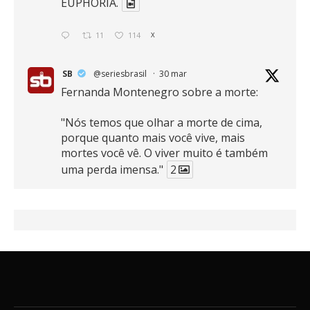
EUPHORIA.
11
114
X
SB
@seriesbrasil
·
30 mar
Fernanda Montenegro sobre a morte:
"Nós temos que olhar a morte de cima,
porque quanto mais você vive, mais
mortes você vê. O viver muito é também
uma perda imensa."
2
41
768
X
SB
@seriesbrasil
·
30 mar
Zendaya afirma ser Team Edward em
Crepúsculo.
2
16
389
X