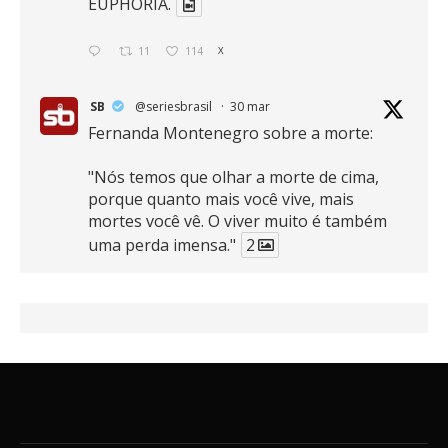
EUPHORIA.
11
114
X
SB
@seriesbrasil
·
30 mar
Fernanda Montenegro sobre a morte:
"Nós temos que olhar a morte de cima,
porque quanto mais você vive, mais
mortes você vê. O viver muito é também
uma perda imensa."
2
41
768
X
SB
@seriesbrasil
·
30 mar
Zendaya afirma ser Team Edward em
Crepúsculo.
2
16
389
X