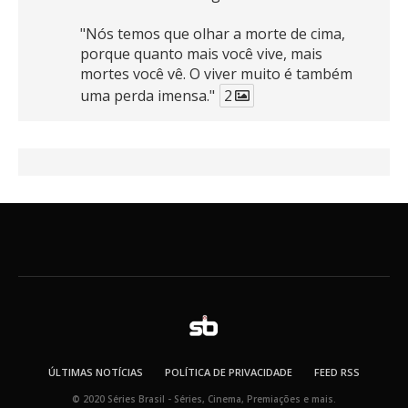
"Nós temos que olhar a morte de cima,
porque quanto mais você vive, mais
mortes você vê. O viver muito é também
uma perda imensa."
2
41
768
X
SB
@seriesbrasil
·
30 mar
Zendaya afirma ser Team Edward em
Crepúsculo.
2
16
389
X
SB
@seriesbrasil
·
30 mar
Teaser oficial de SUPERGIRL.
ÚLTIMAS NOTÍCIAS
POLÍTICA DE PRIVACIDADE
FEED RSS
124
1460
X
© 2020 Séries Brasil - Séries, Cinema, Premiações e mais.