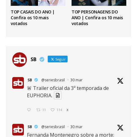
TOP CASAIS DO ANO |
TOP PERSONAGENS DO
Confira os 10 mais
ANO | Confira os 10 mais
votados
votados
SB
Seguir
SB
@seriesbrasil
·
30 mar
🚨 Trailer oficial da 3ª temporada de
EUPHORIA.
11
114
X
SB
@seriesbrasil
·
30 mar
Fernanda Montenegro sobre a morte: