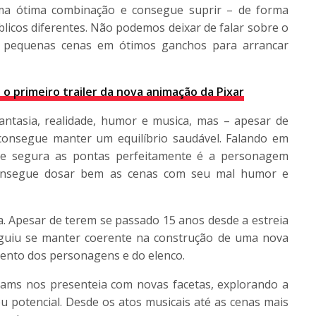
uma ótima combinação e consegue suprir – de forma
úblicos diferentes. Não podemos deixar de falar sobre o
ma pequenas cenas em ótimos ganchos para arrancar
o primeiro trailer da nova animação da Pixar
fantasia, realidade, humor e musica, mas – apesar de
onsegue manter um equilíbrio saudável. Falando em
que segura as pontas perfeitamente é a personagem
consegue dosar bem as cenas com seu mal humor e
a. Apesar de terem se passado 15 anos desde a estreia
eguiu se manter coerente na construção de uma nova
mento dos personagens e do elenco.
ams nos presenteia com novas facetas, explorando a
 potencial. Desde os atos musicais até as cenas mais