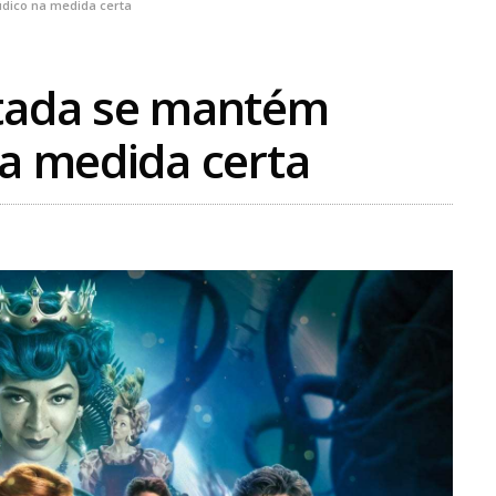
údico na medida certa
ntada se mantém
na medida certa