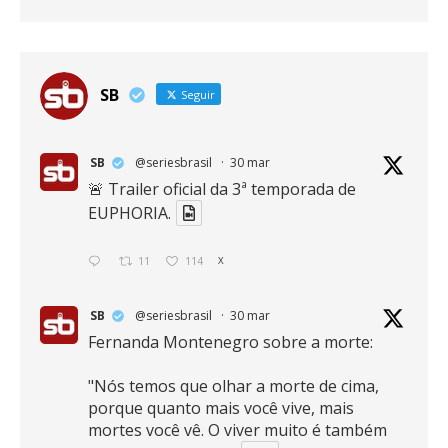
SB
Seguir
SB
@seriesbrasil
·
30 mar
🚨 Trailer oficial da 3ª temporada de
EUPHORIA.
11
114
X
SB
@seriesbrasil
·
30 mar
Fernanda Montenegro sobre a morte:
"Nós temos que olhar a morte de cima,
porque quanto mais você vive, mais
mortes você vê. O viver muito é também