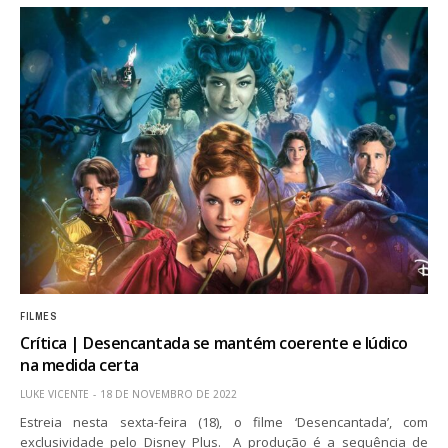
FILMES
Crítica | Desencantada se mantém coerente e lúdico
na medida certa
LUKE VICENTE
18 DE NOVEMBRO DE 2022
Estreia nesta sexta-feira (18), o filme ‘Desencantada’, com
exclusividade pelo Disney Plus. A produção é a sequência de