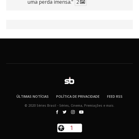
uma perda imensa."
2
41
768
X
SB
@seriesbrasil
·
30 mar
Zendaya afirma ser Team Edward em
Crepúsculo.
2
16
389
X
SB
@seriesbrasil
·
30 mar
Teaser oficial de SUPERGIRL.
ÚLTIMAS NOTÍCIAS
POLÍTICA DE PRIVACIDADE
FEED RSS
124
1460
X
© 2020 Séries Brasil - Séries, Cinema, Premiações e mais.
Carregar mais