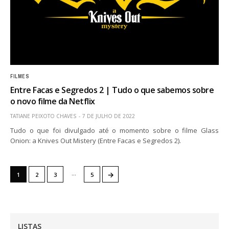
FILMES
Entre Facas e Segredos 2 | Tudo o que sabemos sobre
o novo filme da Netflix
TATIANE PEIXOTO CHAVES
7 DE JULHO DE 2022
Tudo o que foi divulgado até o momento sobre o filme Glass
Onion: a Knives Out Mistery (Entre Facas e Segredos 2).
…
→
1
2
3
5
LISTAS