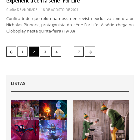
experiência com a série “For Life”
CLARA DE ANDRADE
18 DE AGOSTO DE 2021
Confira tudo que rolou na nossa entrevista exclusiva com o ator
Nicholas Pinnock, protagonista da série For Life. A série chega no
Globoplay nesta quinta-feira (19/08).
…
←
→
1
2
3
4
7
LISTAS