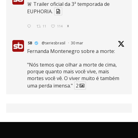
🚨 Trailer oficial da 3ª temporada de
EUPHORIA.
11
114
X
SB
@seriesbrasil
·
30 mar
Fernanda Montenegro sobre a morte:
"Nós temos que olhar a morte de cima,
porque quanto mais você vive, mais
mortes você vê. O viver muito é também
uma perda imensa."
2
41
768
X
SB
@seriesbrasil
·
30 mar
Zendaya afirma ser Team Edward em
Crepúsculo.
2