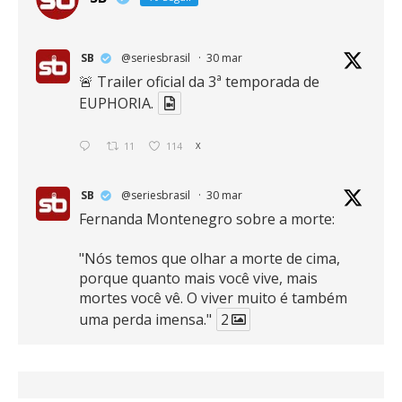
SB
@seriesbrasil
·
30 mar
🚨 Trailer oficial da 3ª temporada de
EUPHORIA.
11
114
X
SB
@seriesbrasil
·
30 mar
Fernanda Montenegro sobre a morte:
"Nós temos que olhar a morte de cima,
porque quanto mais você vive, mais
mortes você vê. O viver muito é também
uma perda imensa."
2
41
768
X