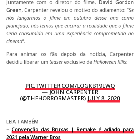
Juntamente com o diretor do filme,
David Gordon
Green
, Carpenter revelou o motivo do adiamento: “
Se
nós lançarmos o filme em outubro desse ano como
planejado, nós temos que encarar a realidade que o filme
seria consumido em uma experiência comprometida no
cinema
“.
Para animar os fãs depois da notícia, Carpenter
decidiu liberar um
teaser
exclusivo de
Halloween Kills
:
PIC.TWITTER.COM/LOGKB19LWQ
— JOHN CARPENTER
(@THEHORRORMASTER)
JULY 8, 2020
LEIA TAMBÉM:
–
Convenção das Bruxas | Remake é adiado para
2021 pela Warner Bros