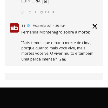
EUPHORIA.
11
114
X
SB
@seriesbrasil
·
30 mar
Fernanda Montenegro sobre a morte:
"Nós temos que olhar a morte de cima,
porque quanto mais você vive, mais
mortes você vê. O viver muito é também
uma perda imensa."
2
41
768
X
SB
@seriesbrasil
·
30 mar
Zendaya afirma ser Team Edward em
Crepúsculo.
2
16
389
X