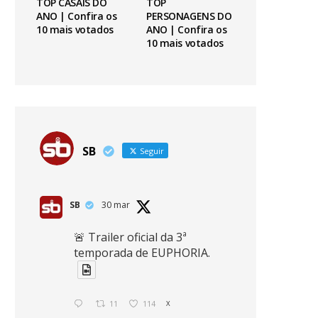
TOP CASAIS DO
TOP
ANO | Confira os
PERSONAGENS DO
10 mais votados
ANO | Confira os
10 mais votados
SB
Seguir
SB
30 mar
🚨 Trailer oficial da 3ª
temporada de EUPHORIA.
11
114
X