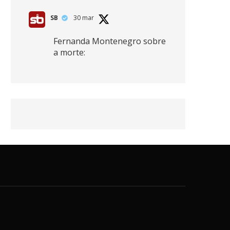
SB
30 mar
Fernanda Montenegro sobre
a morte:
"Nós temos que olhar a
morte de cima, porque
quanto mais você vive, mais
mortes você vê. O viver muito
é também uma perda
imensa."
2
41
768
X
SB
30 mar
Zendaya afirma ser Team
Edward em Crepúsculo.
2