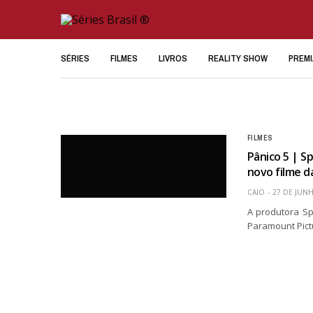
SÉRIES
FILMES
LIVROS
REALITY SHOW
PREM
FILMES
Pânico 5 | S
novo filme d
CAIO
27 DE JUN
A produtora Sp
Paramount Pictu