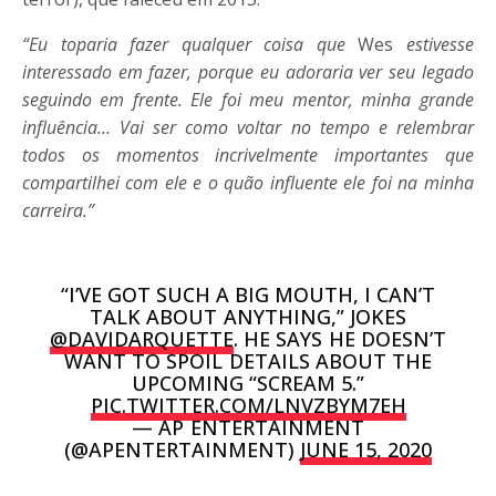
“Eu toparia fazer qualquer coisa que
Wes
estivesse
interessado em fazer, porque eu adoraria ver seu legado
seguindo em frente. Ele foi meu mentor, minha grande
influência… Vai ser como voltar no tempo e relembrar
todos os momentos incrivelmente importantes que
compartilhei com ele e o quão influente ele foi na minha
carreira.”
“I’VE GOT SUCH A BIG MOUTH, I CAN’T
TALK ABOUT ANYTHING,” JOKES
@DAVIDARQUETTE
. HE SAYS HE DOESN’T
WANT TO SPOIL DETAILS ABOUT THE
UPCOMING “SCREAM 5.”
PIC.TWITTER.COM/LNVZBYM7EH
— AP ENTERTAINMENT
(@APENTERTAINMENT)
JUNE 15, 2020