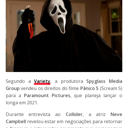
Segundo a
Variety
, a produtora
Spyglass Media
Group
vendeu os direitos do filme
Pânico 5
(Scream 5)
para a
Paramount Pictures
, que planeja lançar o
longa em 2021.
Durante entrevista ao
Collider
, a atriz
Neve
Campbell
revelou estar em negociações para retornar