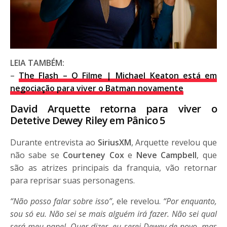
LEIA TAMBÉM:
–
The Flash – O Filme | Michael Keaton está em
negociação para viver o Batman novamente
David Arquette retorna para viver o
Detetive Dewey Riley em Pânico 5
Durante entrevista ao
SiriusXM
, Arquette revelou que
não sabe se
Courteney Cox
e
Neve Campbell
, que
são as atrizes principais da franquia, vão retornar
para reprisar suas personagens.
“Não posso falar sobre isso”
, ele revelou.
“Por enquanto,
sou só eu. Não sei se mais alguém irá fazer. Não sei qual
será meu papel. Quer dizer, eu serei Dewey de novo, mas