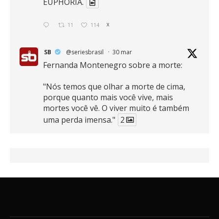
EUPHORIA.
11
114
X
SB
@seriesbrasil
·
30 mar
Fernanda Montenegro sobre a morte:
"Nós temos que olhar a morte de cima,
porque quanto mais você vive, mais
mortes você vê. O viver muito é também
uma perda imensa."
2
41
768
X
SB
@seriesbrasil
·
30 mar
Zendaya afirma ser Team Edward em
Crepúsculo.
2
16
389
X